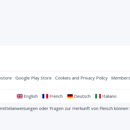
store
Google Play Store
Cookies and Privacy Policy
Membersh
English
French
Deutsch
Italiano
nsmittelanweisungen oder Fragen zur Herkunft von Fleisch können
kontaktieren bevor Sie bestellen.
ts reserved. Your credit card information is protected with a 256-b