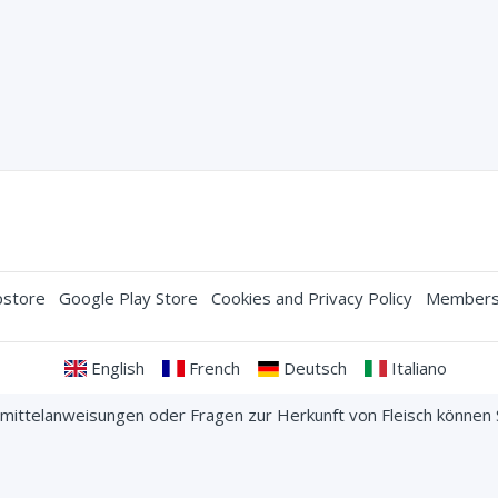
store
Google Play Store
Cookies and Privacy Policy
Membersh
English
French
Deutsch
Italiano
nsmittelanweisungen oder Fragen zur Herkunft von Fleisch können
kontaktieren bevor Sie bestellen.
ts reserved. Your credit card information is protected with a 256-b