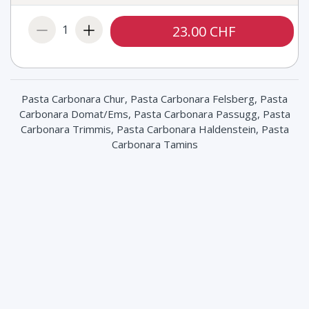
Thon (+ 3.00 CHF)
1
23.00 CHF
Sugo (+ 1.00 CHF)
Ei (+ 2.00 CHF)
Spinat (+ 2.00 CHF)
Pasta Carbonara Chur, Pasta Carbonara Felsberg, Pasta
Carbonara Domat/Ems, Pasta Carbonara Passugg, Pasta
Mascarpone (+ 3.00 CHF)
Carbonara Trimmis, Pasta Carbonara Haldenstein, Pasta
Carbonara Tamins
Mais (+ 2.00 CHF)
Hinterschinken (+ 3.00 CHF)
Scharfe Salami (+ 3.00 CHF)
Champignon (+ 2.00 CHF)
Gorgonzola (+ 3.00 CHF)
Peperoni (+ 2.00 CHF)