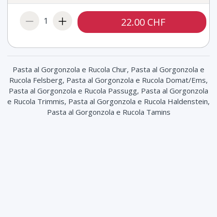
Thon (+ 3.00 CHF)
1
22.00 CHF
Sugo (+ 1.00 CHF)
Ei (+ 2.00 CHF)
Spinat (+ 2.00 CHF)
Pasta al Gorgonzola e Rucola Chur, Pasta al Gorgonzola e
Rucola Felsberg, Pasta al Gorgonzola e Rucola Domat/Ems,
Mascarpone (+ 3.00 CHF)
Pasta al Gorgonzola e Rucola Passugg, Pasta al Gorgonzola
e Rucola Trimmis, Pasta al Gorgonzola e Rucola Haldenstein,
Mais (+ 2.00 CHF)
Pasta al Gorgonzola e Rucola Tamins
Hinterschinken (+ 3.00 CHF)
Scharfe Salami (+ 3.00 CHF)
Champignon (+ 2.00 CHF)
Gorgonzola (+ 3.00 CHF)
Peperoni (+ 2.00 CHF)