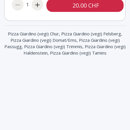
Rucola (+ 2.00 CHF)
1
20.00 CHF
Aubergine (+ 2.00 CHF)
Zucchetti (+ 2.00 CHF)
Pizza Giardino (vegi) Chur, Pizza Giardino (vegi) Felsberg,
Peperoni (+ 2.00 CHF)
Pizza Giardino (vegi) Domat/Ems, Pizza Giardino (vegi)
Passugg, Pizza Giardino (vegi) Trimmis, Pizza Giardino (vegi)
Hinterschinken (+ 3.00 CHF)
Haldenstein, Pizza Giardino (vegi) Tamins
Ei (+ 2.00 CHF)
Rindfleisch (+ 5.00 CHF)
San Daniele (+ 6.00 CHF)
Mascarpone (+ 3.00 CHF)
Peperoncini (+ 2.00 CHF)
Sardelle (+ 3.00 CHF)
Kapern (+ 1.00 CHF)