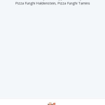
Pizza Funghi Haldenstein, Pizza Funghi Tamins
Sugo (+ 2.00 CHF)
Mais (+ 3.00 CHF)
Parmesanstreifen (+ 3.50 CHF)
2 Burrata (+ 8.00 CHF)
2 Büffel Mozzarella (+ 8.00 CHF)
Rucola (+ 4.00 CHF)
Aubergine (+ 4.00 CHF)
Zucchetti (+ 4.00 CHF)
Peperoni (+ 3.50 CHF)
Hinterschinken (+ 4.50 CHF)
Knoblauch Öl (+ 2.00 CHF)