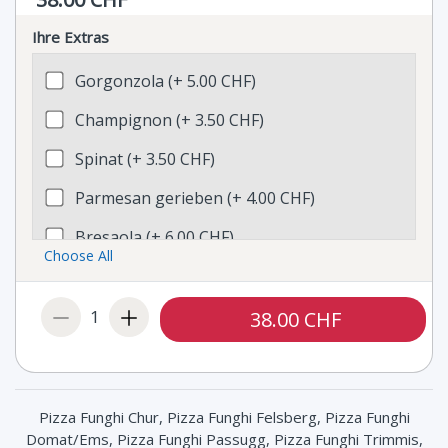
Ihre Extras
Gorgonzola (+ 5.00 CHF)
Champignon (+ 3.50 CHF)
Spinat (+ 3.50 CHF)
Parmesan gerieben (+ 4.00 CHF)
Bresaola (+ 6.00 CHF)
Choose All
Oliven (+ 3.00 CHF)
Taleggio (+ 4.00 CHF)
1
38.00 CHF
Broccoli (+ 3.50 CHF)
Artischocken (+ 4.00 CHF)
Pizza Funghi Chur, Pizza Funghi Felsberg, Pizza Funghi
Poulet (+ 5.00 CHF)
Domat/Ems, Pizza Funghi Passugg, Pizza Funghi Trimmis,