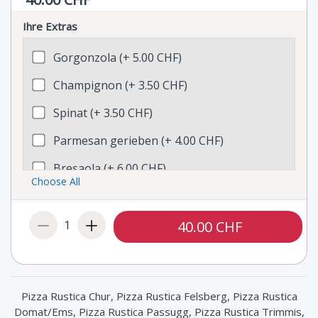
Ihre Extras
Gorgonzola (+ 5.00 CHF)
Champignon (+ 3.50 CHF)
Spinat (+ 3.50 CHF)
Parmesan gerieben (+ 4.00 CHF)
Bresaola (+ 6.00 CHF)
Choose All
Oliven (+ 3.00 CHF)
Taleggio (+ 4.00 CHF)
1
40.00 CHF
Broccoli (+ 3.50 CHF)
Artischocken (+ 4.00 CHF)
Pizza Rustica Chur, Pizza Rustica Felsberg, Pizza Rustica
Poulet (+ 5.00 CHF)
Domat/Ems, Pizza Rustica Passugg, Pizza Rustica Trimmis,