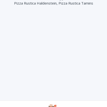
Pizza Rustica Haldenstein, Pizza Rustica Tamins
Sugo (+ 2.00 CHF)
Mais (+ 3.00 CHF)
Parmesanstreifen (+ 3.50 CHF)
2 Burrata (+ 8.00 CHF)
2 Büffel Mozzarella (+ 8.00 CHF)
Rucola (+ 4.00 CHF)
Aubergine (+ 4.00 CHF)
Zucchetti (+ 4.00 CHF)
Peperoni (+ 3.50 CHF)
Hinterschinken (+ 4.50 CHF)
Knoblauch Öl (+ 2.00 CHF)