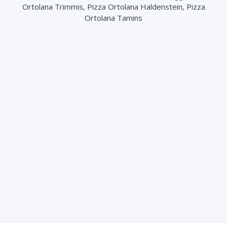
Ortolana Trimmis, Pizza Ortolana Haldenstein, Pizza
Sugo (+ 2.00 CHF)
Ortolana Tamins
Mais (+ 3.00 CHF)
Parmesanstreifen (+ 3.50 CHF)
2 Burrata (+ 8.00 CHF)
2 Büffel Mozzarella (+ 8.00 CHF)
Rucola (+ 4.00 CHF)
Aubergine (+ 4.00 CHF)
Zucchetti (+ 4.00 CHF)
Peperoni (+ 3.50 CHF)
Hinterschinken (+ 4.50 CHF)
Knoblauch Öl (+ 2.00 CHF)