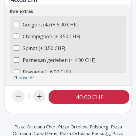
Ihre Extras
Gorgonzola (+ 5.00 CHF)
Champignon (+ 3.50 CHF)
Spinat (+ 3.50 CHF)
Parmesan gerieben (+ 4.00 CHF)
Bresaola (+ 6.00 CHF)
Choose All
Oliven (+ 3.00 CHF)
Taleggio (+ 4.00 CHF)
1
40.00 CHF
Broccoli (+ 3.50 CHF)
Artischocken (+ 4.00 CHF)
Pizza Ortolana Chur, Pizza Ortolana Felsberg, Pizza
Poulet (+ 5.00 CHF)
Ortolana Domat/Ems, Pizza Ortolana Passugg, Pizza