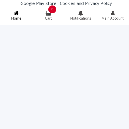
Google Play Store
Cookies and Privacy Policy
0
Membership Conditions
Terms and Conditions (T&Cs)
Home
Cart
Notifications
Mein Account
English
French
Deutsch
Italiano
Bei Lebensmittelallergien, spezifischen
Lebensmittelanweisungen oder Fragen zur
Herkunft von Fleisch können Sie das Restaurant
direkt unter +41812507979 kontaktieren bevor Sie
bestellen.
Torcello
© All rights reserved. Your credit card
information is protected with a 256-bit SSL
certificate.
Fast Eat ® | Online Food Software
07.08.2026 05:01