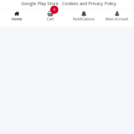
Google Play Store
Cookies and Privacy Policy
0
Membership Conditions
Terms and Conditions (T&Cs)
Home
Cart
Notifications
Mein Account
English
French
Deutsch
Italiano
Bei Lebensmittelallergien, spezifischen
Lebensmittelanweisungen oder Fragen zur
Herkunft von Fleisch können Sie das Restaurant
direkt unter +41812507979 kontaktieren bevor Sie
bestellen.
Torcello
© All rights reserved. Your credit card
information is protected with a 256-bit SSL
certificate.
Fast Eat ® | Online Food Software
07.08.2026 12:44