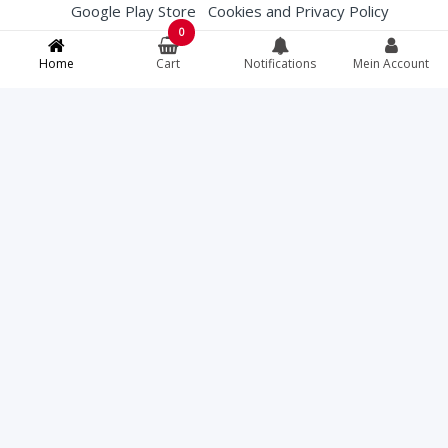
Google Play Store
Cookies and Privacy Policy
0
Membership Conditions
Terms and Conditions (T&Cs)
Home
Cart
Notifications
Mein Account
English
French
Deutsch
Italiano
Bei Lebensmittelallergien, spezifischen
Lebensmittelanweisungen oder Fragen zur
Herkunft von Fleisch können Sie das Restaurant
direkt unter +41812507979 kontaktieren bevor Sie
bestellen.
Torcello
© All rights reserved. Your credit card
information is protected with a 256-bit SSL
certificate.
Fast Eat ® | Online Food Software
07.08.2026 14:12