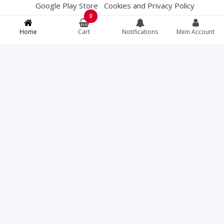
Google Play Store
Cookies and Privacy Policy
0
Membership Conditions
Terms and Conditions (T&Cs)
Home
Cart
Notifications
Mein Account
English
French
Deutsch
Italiano
Bei Lebensmittelallergien, spezifischen
Lebensmittelanweisungen oder Fragen zur
Herkunft von Fleisch können Sie das Restaurant
direkt unter +41812507979 kontaktieren bevor Sie
bestellen.
Torcello
© All rights reserved. Your credit card
information is protected with a 256-bit SSL
certificate.
Fast Eat ® | Online Food Software
07.08.2026 14:20