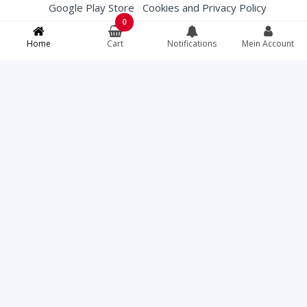
Google Play Store
Cookies and Privacy Policy
0
Membership Conditions
Terms and Conditions (T&Cs)
Home
Cart
Notifications
Mein Account
English
French
Deutsch
Italiano
Bei Lebensmittelallergien, spezifischen
Lebensmittelanweisungen oder Fragen zur
Herkunft von Fleisch können Sie das Restaurant
direkt unter +41812507979 kontaktieren bevor Sie
bestellen.
Torcello
© All rights reserved. Your credit card
information is protected with a 256-bit SSL
certificate.
Fast Eat ® | Online Food Software
07.08.2026 06:47