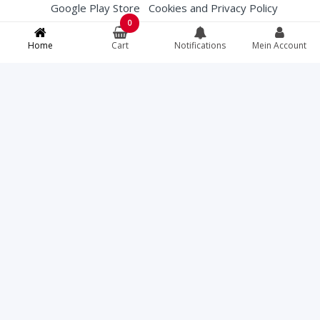
Google Play Store
Cookies and Privacy Policy
0
Membership Conditions
Terms and Conditions (T&Cs)
Home
Cart
Notifications
Mein Account
English
French
Deutsch
Italiano
Bei Lebensmittelallergien, spezifischen
Lebensmittelanweisungen oder Fragen zur
Herkunft von Fleisch können Sie das Restaurant
direkt unter +41812507979 kontaktieren bevor Sie
bestellen.
Torcello
© All rights reserved. Your credit card
information is protected with a 256-bit SSL
certificate.
Fast Eat ® | Online Food Software
07.08.2026 16:02