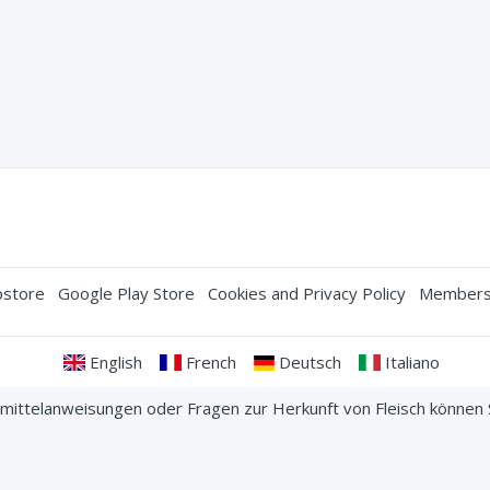
store
Google Play Store
Cookies and Privacy Policy
Membersh
English
French
Deutsch
Italiano
nsmittelanweisungen oder Fragen zur Herkunft von Fleisch können
kontaktieren bevor Sie bestellen.
ts reserved. Your credit card information is protected with a 256-b