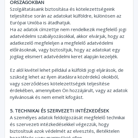
ORSZÁGOKBAN
Szolgáltatásaink biztosítása és kötelezettségeink
teljesítése során az adatokat külföldre, különösen az
Európai Unióba is átadhatjuk.
Ha az adatok címzettje nem rendelkezik megfelelő jogi
adatvédelmi szabályozásokkal, akkor elvárjuk, hogy az
adatkezelő megfeleljen a megfelelő adatvédelmi
előírásoknak, vagy biztosítjuk, hogy az adatokat egy
jogilag elismert adatvédelmi keret alapján kezeljék.
Ez alól kivétel lehet például a külföldi jogi eljárások, de
szükség lehet az ilyen átadásra közérdekű okokból,
vagy szerződéses kötelezettségek teljesítése
érdekében, amennyiben Ön hozzájárult, vagy az adatok
nyilvánosak és nem emelt kifogást.
5. TECHNIKAI ÉS SZERVEZETI INTÉZKEDÉSEK
A személyes adatok feldolgozását megfelelő technikai
és szervezeti intézkedésekkel végezzük, hogy
biztosítsuk azok védelmét az elvesztés, illetéktelen
hozzáférés vagy manipuláció ellen.