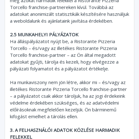
meg azokat harmadik felekkel a Ristorante Pizzeria
Torcello franchise-partnereken kívül. Továbbá az
adatokat anonimizált statisztikák készítésére használjuk
a weboldalunk és ajánlataink javítása érdekében.
2.5 MUNKAHELYI PÁLYÁZATOK
Ha álláspályázatot nyújt be, a Ristorante Pizzeria
Torcello – és/vagy az illetékes Ristorante Pizzeria
Torcello franchise-partner – az Ön által megadott
adatokat gyűjti, tárolja és kezeli, hogy elvégezze a
pályázati folyamatot és a pályázatot értékelje.
Ha munkaviszony nem jön létre, akkor mi – és/vagy az
illetékes Ristorante Pizzeria Torcello franchise-partner
– a pályázatot csak akkor tároljuk, ha az jogi érdekeink
védelme érdekében szükséges, és az adatvédelmi
előírásoknak megfelelően kezeljük. Ön bárminemű
kifogást emelhet a tárolás ellen.
3. A FELHASZNÁLÓI ADATOK KÖZLÉSE HARMADIK
FELEKKEL