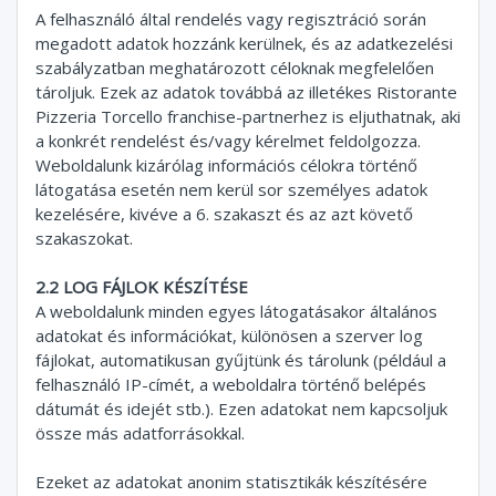
A felhasználó által rendelés vagy regisztráció során
megadott adatok hozzánk kerülnek, és az adatkezelési
szabályzatban meghatározott céloknak megfelelően
tároljuk. Ezek az adatok továbbá az illetékes Ristorante
Pizzeria Torcello franchise-partnerhez is eljuthatnak, aki
a konkrét rendelést és/vagy kérelmet feldolgozza.
Weboldalunk kizárólag információs célokra történő
látogatása esetén nem kerül sor személyes adatok
kezelésére, kivéve a 6. szakaszt és az azt követő
szakaszokat.
2.2 LOG FÁJLOK KÉSZÍTÉSE
A weboldalunk minden egyes látogatásakor általános
adatokat és információkat, különösen a szerver log
fájlokat, automatikusan gyűjtünk és tárolunk (például a
felhasználó IP-címét, a weboldalra történő belépés
dátumát és idejét stb.). Ezen adatokat nem kapcsoljuk
össze más adatforrásokkal.
Ezeket az adatokat anonim statisztikák készítésére