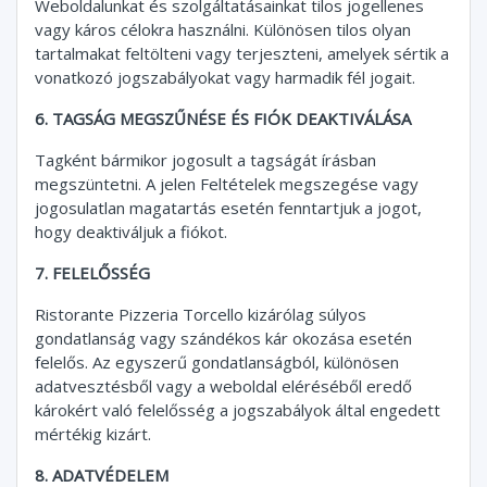
Weboldalunkat és szolgáltatásainkat tilos jogellenes
vagy káros célokra használni. Különösen tilos olyan
tartalmakat feltölteni vagy terjeszteni, amelyek sértik a
vonatkozó jogszabályokat vagy harmadik fél jogait.
6. TAGSÁG MEGSZŰNÉSE ÉS FIÓK DEAKTIVÁLÁSA
Tagként bármikor jogosult a tagságát írásban
megszüntetni. A jelen Feltételek megszegése vagy
jogosulatlan magatartás esetén fenntartjuk a jogot,
hogy deaktiváljuk a fiókot.
7. FELELŐSSÉG
Ristorante Pizzeria Torcello kizárólag súlyos
gondatlanság vagy szándékos kár okozása esetén
felelős. Az egyszerű gondatlanságból, különösen
adatvesztésből vagy a weboldal eléréséből eredő
károkért való felelősség a jogszabályok által engedett
mértékig kizárt.
8. ADATVÉDELEM