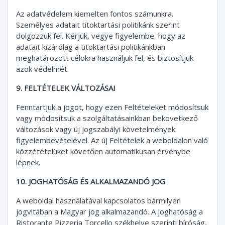
Az adatvédelem kiemelten fontos számunkra.
Személyes adatait titoktartási politikánk szerint
dolgozzuk fel. Kérjük, vegye figyelembe, hogy az
adatait kizárólag a titoktartási politikánkban
meghatározott célokra használjuk fel, és biztosítjuk
azok védelmét.
9. FELTÉTELEK VÁLTOZÁSAI
Fenntartjuk a jogot, hogy ezen Feltételeket módosítsuk
vagy módosítsuk a szolgáltatásainkban bekövetkező
változások vagy új jogszabályi követelmények
figyelembevételével. Az új Feltételek a weboldalon való
közzétételüket követően automatikusan érvénybe
lépnek.
10. JOGHATÓSÁG ÉS ALKALMAZANDÓ JOG
A weboldal használatával kapcsolatos bármilyen
jogvitában a Magyar jog alkalmazandó. A joghatóság a
Ristorante Pizzeria Torcello székhelye szerinti bíróság,