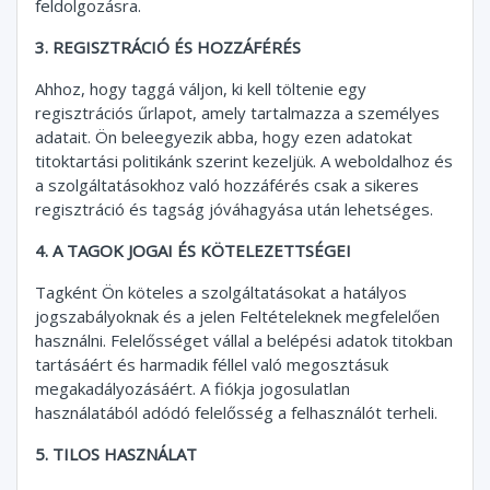
feldolgozásra.
3. REGISZTRÁCIÓ ÉS HOZZÁFÉRÉS
Ahhoz, hogy taggá váljon, ki kell töltenie egy
regisztrációs űrlapot, amely tartalmazza a személyes
adatait. Ön beleegyezik abba, hogy ezen adatokat
titoktartási politikánk szerint kezeljük. A weboldalhoz és
a szolgáltatásokhoz való hozzáférés csak a sikeres
regisztráció és tagság jóváhagyása után lehetséges.
4. A TAGOK JOGAI ÉS KÖTELEZETTSÉGEI
Tagként Ön köteles a szolgáltatásokat a hatályos
jogszabályoknak és a jelen Feltételeknek megfelelően
használni. Felelősséget vállal a belépési adatok titokban
tartásáért és harmadik féllel való megosztásuk
megakadályozásáért. A fiókja jogosulatlan
használatából adódó felelősség a felhasználót terheli.
5. TILOS HASZNÁLAT