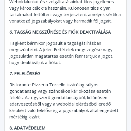
Weboldalunkat és szolgáltatásainkat tilos jogellenes
vagy káros célokra használni. Különösen tilos olyan
tartalmakat feltölteni vagy terjeszteni, amelyek sértik a
vonatkozó jogszabályokat vagy harmadik fél jogait.
6. TAGSÁG MEGSZŰNÉSE ÉS FIÓK DEAKTIVÁLÁSA
Tagként bármikor jogosult a tagságát írásban
megszüntetni. A jelen Feltételek megszegése vagy
jogosulatlan magatartás esetén fenntartjuk a jogot,
hogy deaktiváljuk a fiókot.
7. FELELŐSSÉG
Ristorante Pizzeria Torcello kizárólag súlyos
gondatlanság vagy szándékos kár okozása esetén
felelős. Az egyszerű gondatlanságból, különösen
adatvesztésből vagy a weboldal eléréséből eredő
károkért való felelősség a jogszabályok által engedett
mértékig kizárt.
8. ADATVÉDELEM