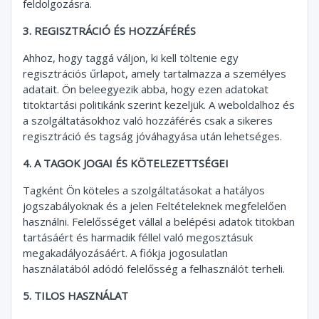
feldolgozásra.
3. REGISZTRÁCIÓ ÉS HOZZÁFÉRÉS
Ahhoz, hogy taggá váljon, ki kell töltenie egy
regisztrációs űrlapot, amely tartalmazza a személyes
adatait. Ön beleegyezik abba, hogy ezen adatokat
titoktartási politikánk szerint kezeljük. A weboldalhoz és
a szolgáltatásokhoz való hozzáférés csak a sikeres
regisztráció és tagság jóváhagyása után lehetséges.
4. A TAGOK JOGAI ÉS KÖTELEZETTSÉGEI
Tagként Ön köteles a szolgáltatásokat a hatályos
jogszabályoknak és a jelen Feltételeknek megfelelően
használni. Felelősséget vállal a belépési adatok titokban
tartásáért és harmadik féllel való megosztásuk
megakadályozásáért. A fiókja jogosulatlan
használatából adódó felelősség a felhasználót terheli.
5. TILOS HASZNÁLAT