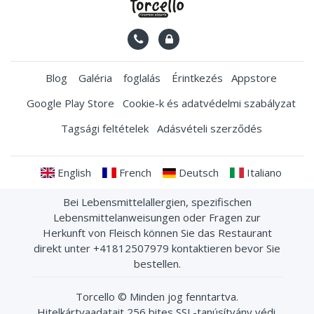
Blog
Galéria
foglalás
Érintkezés
Appstore
Google Play Store
Cookie-k és adatvédelmi szabályzat
Tagsági feltételek
Adásvételi szerződés
English
French
Deutsch
Italiano
Bei Lebensmittelallergien, spezifischen
Lebensmittelanweisungen oder Fragen zur
Herkunft von Fleisch können Sie das Restaurant
direkt unter +41812507979 kontaktieren bevor Sie
bestellen.
Torcello
© Minden jog fenntartva.
Hitelkártyaadatait 256 bites SSL-tanúsítvány védi.