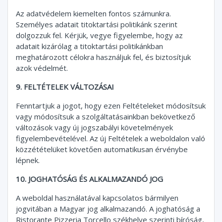
Az adatvédelem kiemelten fontos számunkra.
Személyes adatait titoktartási politikánk szerint
dolgozzuk fel. Kérjük, vegye figyelembe, hogy az
adatait kizárólag a titoktartási politikánkban
meghatározott célokra használjuk fel, és biztosítjuk
azok védelmét.
9. FELTÉTELEK VÁLTOZÁSAI
Fenntartjuk a jogot, hogy ezen Feltételeket módosítsuk
vagy módosítsuk a szolgáltatásainkban bekövetkező
változások vagy új jogszabályi követelmények
figyelembevételével. Az új Feltételek a weboldalon való
közzétételüket követően automatikusan érvénybe
lépnek.
10. JOGHATÓSÁG ÉS ALKALMAZANDÓ JOG
A weboldal használatával kapcsolatos bármilyen
jogvitában a Magyar jog alkalmazandó. A joghatóság a
Ristorante Pizzeria Torcello székhelye szerinti bíróság,